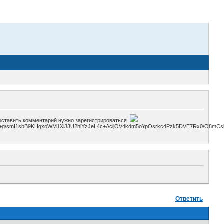
 оставить комментарий нужно зарегистрироваться.
mI1sbB9KHgxoWM1XiJ3U2hlYzJeL4c+AcljOV4kdm5oYpOsrkc4Pzk5DVE7Rx0/O8mCsb63d3
Ответить