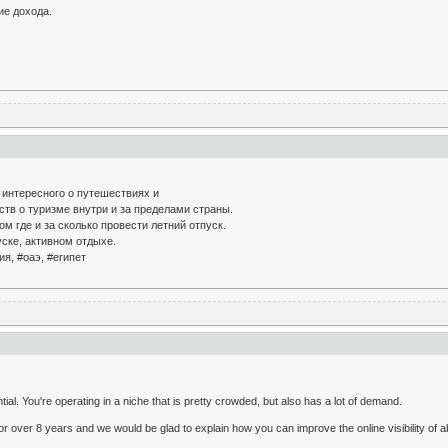
ие дохода.
 интересного о путешествиях и
тв о туризме внутри и за пределами страны.
ом где и за сколько провести летний отпуск.
уске, активном отдыхе.
ия, #оаэ, #египет
tial. You're operating in a niche that is pretty crowded, but also has a lot of demand.
 over 8 years and we would be glad to explain how you can improve the online visibility of 