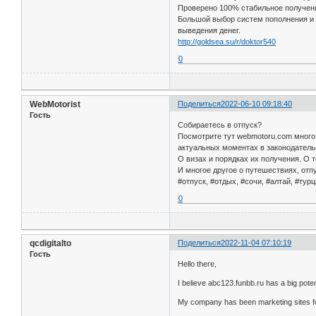
Проверено 100% стабильное получен
Большой выбор систем пополнения и
выведения денег.
http://goldsea.su/r/doktor540
0
WebMotorist
Поделиться
2022-06-10 09:18:40
Гость
Собираетесь в отпуск?
Посмотрите тут webmotoru.com много
актуальных моментах в законодательс
О визах и порядках их получения. О т
И многое другое о путешествиях, отп
#отпуск, #отдых, #сочи, #алтай, #турц
0
qcdigitalto
Поделиться
2022-11-04 07:10:19
Гость
Hello there,
I believe abc123.funbb.ru has a big poten
My company has been marketing sites for