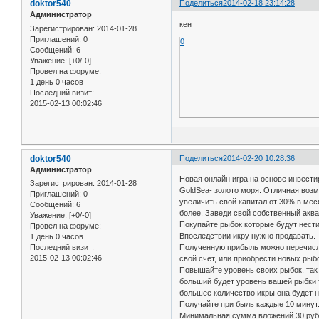
doktor540
Поделиться
2014-02-18 23:14:28
Администратор
кен
Зарегистрирован
: 2014-01-28
Приглашений:
0
0
Сообщений:
6
Уважение:
[+0/-0]
Провел на форуме:
1 день 0 часов
Последний визит:
2015-02-13 00:02:46
doktor540
Поделиться
2014-02-20 10:28:36
Администратор
Новая онлайн игра на основе инвест
Зарегистрирован
: 2014-01-28
GoldSea- золото моря. Отличная воз
Приглашений:
0
увеличить свой капитал от 30% в мес
Сообщений:
6
более. Заведи свой собственный акв
Уважение:
[+0/-0]
Покупайте рыбок которые будут нести
Провел на форуме:
Впоследствии икру нужно продавать.
1 день 0 часов
Последний визит:
Полученную прибыль можно перечисл
2015-02-13 00:02:46
свой счёт, или приобрести новых рыб
Повышайте уровень своих рыбок, так
больший будет уровень вашей рыбки
большее количество икры она будет н
Получайте при быль каждые 10 минут
Минимальная сумма вложений 30 руб