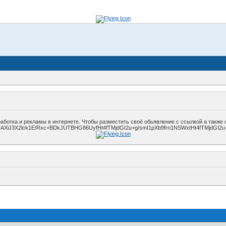
ботка и рекламы в интернете. Чтобы разместить своё обьявление с ссылкой а также
2lck1E/Rxc+BDkJUTBHG86UyfHt4fTMjdGI2u+g/smI1pXb9frn1NSWxtHt4fTMjdGI2u+g/s