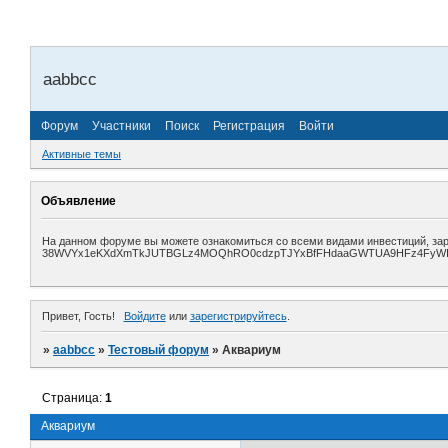
aabbcc
Форум
Участники
Поиск
Регистрация
Войти
Активные темы
Объявление
На данном форуме вы можете ознакомиться со всеми видами инвестиций, зара
38WVYx1eKXdXmTkJUTBGLz4MOQhRO0cdzpTJYxBfFHdaaGWTUA9HFz4FyWIAXiJ3X
Привет, Гость!
Войдите
или
зарегистрируйтесь
.
»
aabbcc
»
Тестовый форум
»
Аквариум
Страница:
1
Аквариум