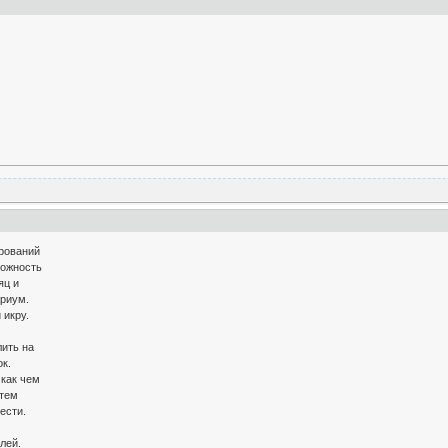
ирований
можность
яц и
ариум.
 икру.
ить на
ок.
 как чем
 тем
ести.
.
лей.