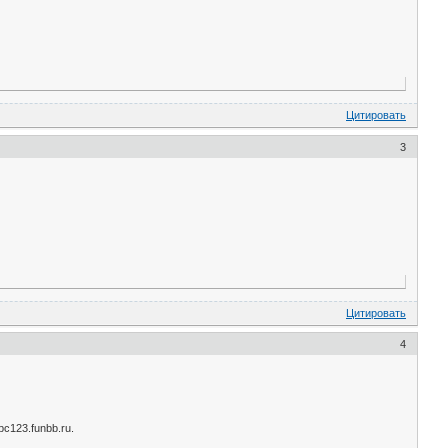
Цитировать
3
Цитировать
4
abc123.funbb.ru.